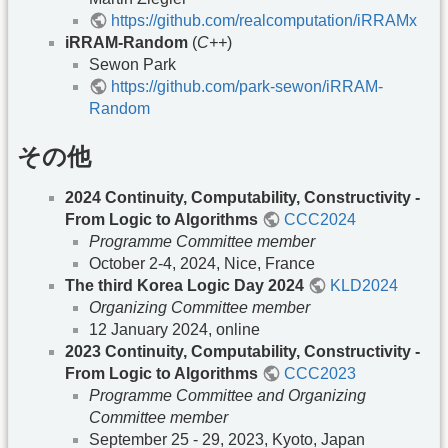
https://github.com/realcomputation/iRRAMx
iRRAM-Random
(
C++
)
Sewon Park
https://github.com/park-sewon/iRRAM-
Random
その他
2024 Continuity, Computability, Constructivity -
From Logic to Algorithms
CCC2024
Programme Committee member
October 2-4, 2024, Nice, France
The third Korea Logic Day 2024
KLD2024
Organizing Committee member
12 January 2024, online
2023 Continuity, Computability, Constructivity -
From Logic to Algorithms
CCC2023
Programme Committee and Organizing
Committee member
September 25 - 29, 2023, Kyoto, Japan