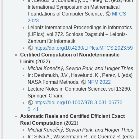
In: Leroux, J., Lombardy, S., Peleg, D. (eds) 48th
International Symposium on Mathematical
Foundations of Computer Science.
MFCS
2023
Leibniz International Proceedings in Informatics
(LIPIcs), vol 272. Schloss Dagstuhl – Leibniz-
Zentrum für Informatik
https://doi.org/10.4230/LIPIcs.MFCS.2023.59
Certified Computation of Nondeterministic
Limits
(2022)
Michal Konečný, Sewon Park, and Holger Thies
In: Deshmukh, J.V., Havelund, K., Perez, I. (eds)
NASA Formal Methods.
NFM 2022
Lecture Notes in Computer Science, vol 13260.
Springer, Cham.
https://doi.org/10.1007/978-3-031-06773-
0_41
Axiomatic Reals and Certified Efficient Exact
Real Computation
(2021)
Michal Konečný, Sewon Park, and Holger Thies
In: Silva A., Wassermann R., de Queiroz R. (eds)