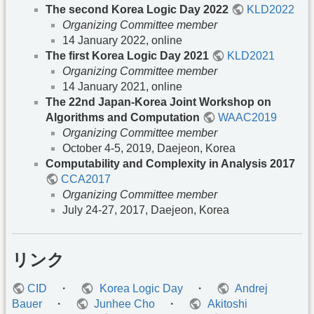
The second Korea Logic Day 2022
KLD2022
Organizing Committee member
14 January 2022, online
The first Korea Logic Day 2021
KLD2021
Organizing Committee member
14 January 2021, online
The 22nd Japan-Korea Joint Workshop on
Algorithms and Computation
WAAC2019
Organizing Committee member
October 4-5, 2019, Daejeon, Korea
Computability and Complexity in Analysis 2017
CCA2017
Organizing Committee member
July 24-27, 2017, Daejeon, Korea
リンク
CID
・
Korea Logic Day
・
Andrej
Bauer
・
Junhee Cho
・
Akitoshi