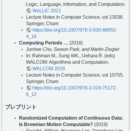
Logic, Language, Information, and Computation.
WoLLIC 2021
Lecture Notes in Computer Science, vol 13038.
Springer, Cham
https://doi.org/10.1007/978-3-030-88853-
4_16
Computing Periods …
(2018)
Junhee Cho, Sewon Park, and Martin Ziegler
In: Rahman M., Sung WK., Uehara R. (eds)
WALCOM: Algorithms and Computation.
WALCOM 2018
Lecture Notes in Computer Science, vol 10755.
Springer, Cham
https://doi.org/10.1007/978-3-319-75172-
6_12
プレプリント
Randomized Computation of Continuous Data:
Is Brownian Motion Computable?
(2019)
Fouché, Willem, Hyunwoo Lee, Donghyun Lim,