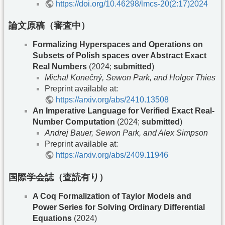
https://doi.org/10.46298/lmcs-20(2:17)2024
論文原稿（審査中）
Formalizing Hyperspaces and Operations on
Subsets of Polish spaces over Abstract Exact
Real Numbers
(2024;
submitted
)
Michal Konečný, Sewon Park, and Holger Thies
Preprint available at:
https://arxiv.org/abs/2410.13508
An Imperative Language for Verified Exact Real-
Number Computation
(2024;
submitted
)
Andrej Bauer, Sewon Park, and Alex Simpson
Preprint available at:
https://arxiv.org/abs/2409.11946
国際学会誌（査読有り）
A Coq Formalization of Taylor Models and
Power Series for Solving Ordinary Differential
Equations
(2024)