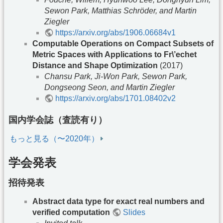
Sewon Park, Matthias Schröder, and Martin
Ziegler
https://arxiv.org/abs/1906.06684v1
Computable Operations on Compact Subsets of
Metric Spaces with Applications to Fr\’echet
Distance and Shape Optimization
(2017)
Chansu Park, Ji-Won Park, Sewon Park,
Dongseong Seon, and Martin Ziegler
https://arxiv.org/abs/1701.08402v2
国内学会誌（査読有り）
もっと見る（〜2020年）
学会発表
招待発表
Abstract data type for exact real numbers and
verified computation
Slides