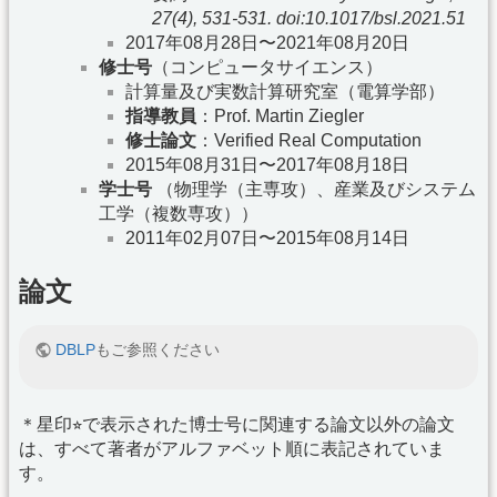
27(4), 531-531. doi:10.1017/bsl.2021.51
2017年08月28日〜2021年08月20日
修士号
（コンピュータサイエンス）
計算量及び実数計算研究室（電算学部）
指導教員
：Prof. Martin Ziegler
修士論文
：Verified Real Computation
2015年08月31日〜2017年08月18日
学士号
（物理学（主専攻）、産業及びシステム
工学（複数専攻））
2011年02月07日〜2015年08月14日
論文
DBLP
もご参照ください
＊星印⭐︎で表示された博士号に関連する論文以外の論文
は、すべて著者がアルファベット順に表記されていま
す。