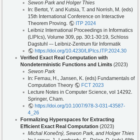
Sewon Park and Holger Thies
In: Bertot, Y. and Kutsia, T. and Norrish, M. (eds)
15th International Conference on Interactive
Theorem Proving.
ITP 2024
Leibniz International Proceedings in Informatics
(LIPIcs), Volume 309, pp. 30:1-30:19, Schloss
Dagstuhl –- Leibniz-Zentrum für Informatik
https://doi.org/10.4230/LIPIcs.ITP.2024.30
Verified Exact Real Computation with
Nondeterministic Functions and Limits
(2023)
Sewon Park
In: Fernau, H., Jansen, K. (eds) Fundamentals of
Computation Theory
FCT 2023
Lecture Notes in Computer Science, vol 14292.
Springer, Cham.
https://doi.org/10.1007/978-3-031-43587-
4_26
Formalizing Hyperspaces for Extracting
Efficient Exact Real Computation
(2023)
Michal Konečný, Sewon Park, and Holger Thies