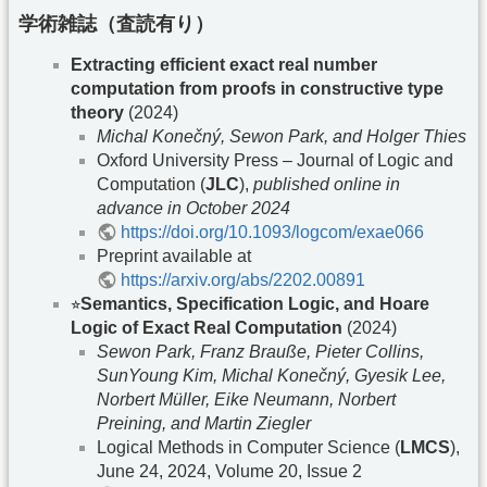
学術雑誌（査読有り）
Extracting efficient exact real number
computation from proofs in constructive type
theory
(2024)
Michal Konečný, Sewon Park, and Holger Thies
Oxford University Press – Journal of Logic and
Computation (
JLC
),
published online in
advance in October 2024
https://doi.org/10.1093/logcom/exae066
Preprint available at
https://arxiv.org/abs/2202.00891
⭐︎
Semantics, Specification Logic, and Hoare
Logic of Exact Real Computation
(2024)
Sewon Park, Franz Brauße, Pieter Collins,
SunYoung Kim, Michal Konečný, Gyesik Lee,
Norbert Müller, Eike Neumann, Norbert
Preining, and Martin Ziegler
Logical Methods in Computer Science (
LMCS
),
June 24, 2024, Volume 20, Issue 2