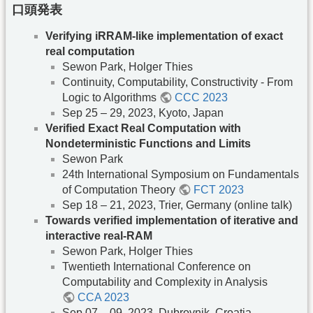
口頭発表
Verifying iRRAM-like implementation of exact
real computation
Sewon Park, Holger Thies
Continuity, Computability, Constructivity - From
Logic to Algorithms
CCC 2023
Sep 25 – 29, 2023, Kyoto, Japan
Verified Exact Real Computation with
Nondeterministic Functions and Limits
Sewon Park
24th International Symposium on Fundamentals
of Computation Theory
FCT 2023
Sep 18 – 21, 2023, Trier, Germany (online talk)
Towards verified implementation of iterative and
interactive real-RAM
Sewon Park, Holger Thies
Twentieth International Conference on
Computability and Complexity in Analysis
CCA 2023
Sep 07 – 09, 2023, Dubrovnik, Croatia