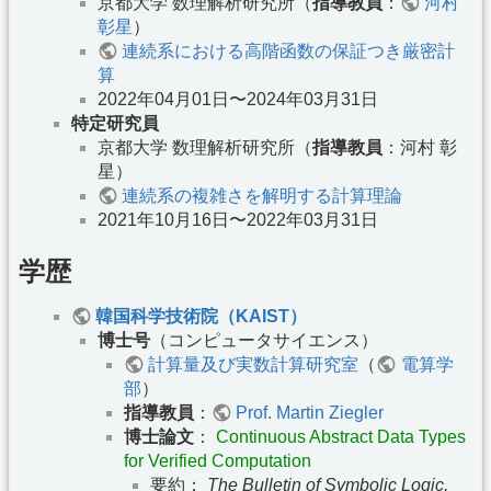
京都大学 数理解析研究所（
指導教員
：
河村
彰星
）
連続系における高階函数の保証つき厳密計
算
2022年04月01日〜2024年03月31日
特定研究員
京都大学 数理解析研究所（
指導教員
：河村 彰
星）
連続系の複雑さを解明する計算理論
2021年10月16日〜2022年03月31日
学歴
韓国科学技術院（KAIST）
博士号
（コンピュータサイエンス）
計算量及び実数計算研究室
（
電算学
部
）
指導教員
：
Prof. Martin Ziegler
博士論文
：
Continuous Abstract Data Types
for Verified Computation
要約：
The Bulletin of Symbolic Logic,