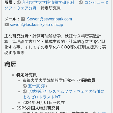
所属
：
京都大学大学院情報学研究科
コンピュータ
ソフトウェア分野
特定研究員
メール
：
Sewon@sewonpark.com
・
sewon@fos.kuis.kyoto-u.ac.jp
主な研究分野
：計算可能解析学、検証付き精密実数計
算、型理論で古典的・構成主義的・計算的な数学を定型
化する事、そしてその定型化をCOQ等の証明支援系で実
現する事等
職歴
特定研究員
京都大学大学院情報学研究科（
指導教員
：
五十嵐 淳
）
形式検証とシステムソフトウェアの協働に
よるゼロトラストIoT
2024年04月01日〜現在
JSPS外国人特別研究員