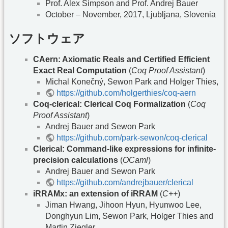
Prof. Alex Simpson and Prof. Andrej Bauer
October – November, 2017, Ljubljana, Slovenia
ソフトウェア
CAern: Axiomatic Reals and Certified Efficient
Exact Real Computation
(
Coq Proof Assistant
)
Michal Konečný, Sewon Park and Holger Thies,
https://github.com/holgerthies/coq-aern
Coq-clerical: Clerical Coq Formalization
(
Coq
Proof Assistant
)
Andrej Bauer and Sewon Park
https://github.com/park-sewon/coq-clerical
Clerical: Command-like expressions for infinite-
precision calculations
(
OCaml
)
Andrej Bauer and Sewon Park
https://github.com/andrejbauer/clerical
iRRAMx: an extension of iRRAM
(
C++
)
Jiman Hwang, Jihoon Hyun, Hyunwoo Lee,
Donghyun Lim, Sewon Park, Holger Thies and
Martin Ziegler